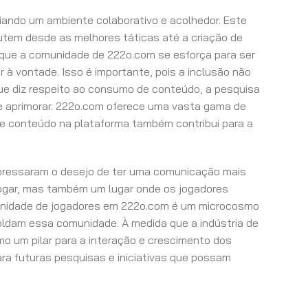
riando um ambiente colaborativo e acolhedor. Este
tem desde as melhores táticas até a criação de
 que a comunidade de 222o.com se esforça para ser
à vontade. Isso é importante, pois a inclusão não
ue diz respeito ao consumo de conteúdo, a pesquisa
se aprimorar. 222o.com oferece uma vasta gama de
de conteúdo na plataforma também contribui para a
xpressaram o desejo de ter uma comunicação mais
ogar, mas também um lugar onde os jogadores
omunidade de jogadores em 222o.com é um microcosmo
oldam essa comunidade. À medida que a indústria de
mo um pilar para a interação e crescimento dos
a futuras pesquisas e iniciativas que possam