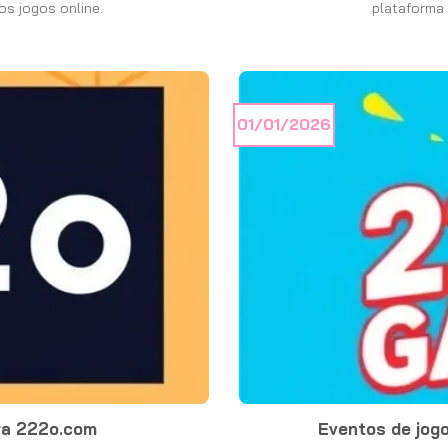
s jogos online.
plataforma
01/01/2026
ra 222o.com
Eventos de jog