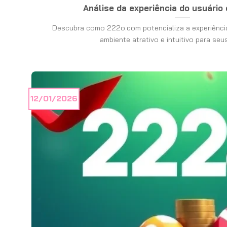
Análise da experiência do usuári
Descubra como 222o.com potencializa a experiência
ambiente atrativo e intuitivo para seus
12/01/2026