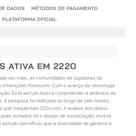
DE DADOS
MÉTODOS DE PAGAMENTO
PLATAFORMA OFICIAL
 ATIVA EM 222O
ada vez mais, as comunidades de jogadores se
 interações florescem. Com o avanço da tecnologia
lução. Este estudo busca compreender a dinâmica da
 A pesquisa foi realizada ao longo de seis meses,
des que frequentam 222o.com. A análise dos dados
ipais achados foi o desejo de socialização; muitos
 estudo identificou que a diversidade de gêneros e