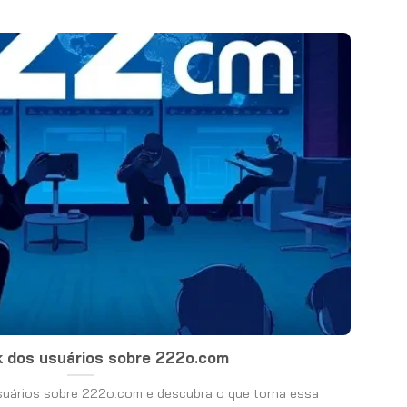
 dos usuários sobre 222o.com
usuários sobre 222o.com e descubra o que torna essa