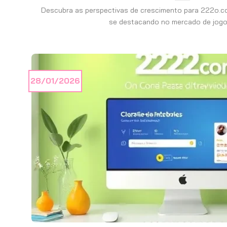
Descubra as perspectivas de crescimento para 222o.c
se destacando no mercado de jogos
28/01/2026