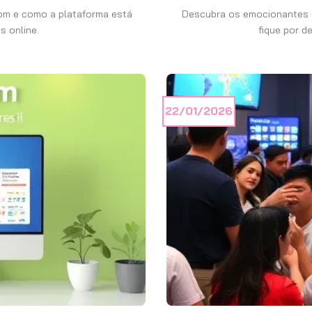
om e como a plataforma está
Descubra os emocionantes 
 online.
fique por d
22/01/2026