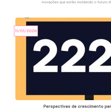
inovações que estão moldando o futuro do
11/01/2026
Perspectivas de crescimento pa