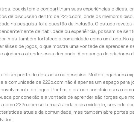
utros, coexistem e compartilham suas experiências e dicas, c
pos de discussão dentro de 222o.com, onde os membros discu
dado na pesquisa foi a questão da inclusão. O estudo revelou
endentemente de habilidade ou experiência, possam se sentir 
gador, mas também fortalece a comunidade como um todo. No q
 análises de jogos, o que mostra uma vontade de aprender e 
que ajudam a atender essa demanda. A presença de criadores 
m foi um ponto de destaque na pesquisa. Muitos jogadores e
 que a comunidade de 222o.com não é apenas um espaço para j
esenvolvimento de jogos. Por fim, o estudo concluiu que a c
 busca por conexão e a vontade de aprender são forças que m
as como 222o.com se tornará ainda mais evidente, servindo co
terísticas atuais da comunidade, mas também abre portas par
lvidos.