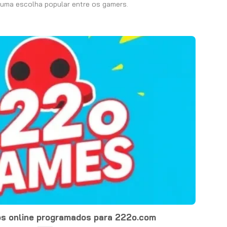
 uma escolha popular entre os gamers.
os online programados para 222o.com