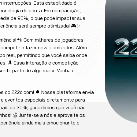
 interrupções. Esta estabilidade é
tecnologia de ponta. Em comparação,
édia de 95%, o que pode impactar sua
eriência será sempre otimizada! 🎮✨
riência! 👫 Com milhares de jogadores
, competir e fazer novas amizades. Além
po real, permitindo que você saiba onde
es. 🔝 Essa interação e competição
ntir parte de algo maior! Venha e
es do 222o.com! 🔔 Nossa plataforma envia
 e eventos especiais diretamente para
onais de 30%, garantimos que você não
hos! 💰 Junte-se a nós e aproveite os
xperiência ainda mais emocionante e