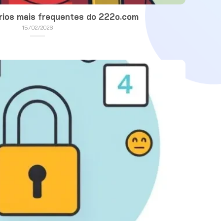
ários mais frequentes do 222o.com
15/02/2026