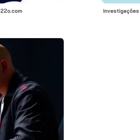
 222o.com
Investigações