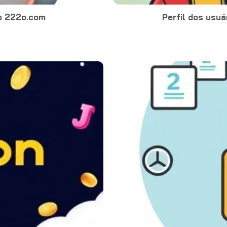
no 222o.com
Perfil dos usu