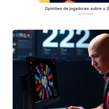
Opiniões de jogadores sobre o
14/02/2026