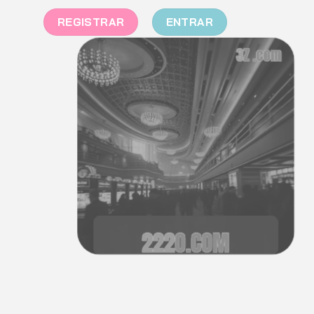
REGISTRAR
ENTRAR