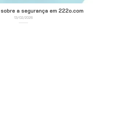
 sobre a segurança em 222o.com
13/02/2026