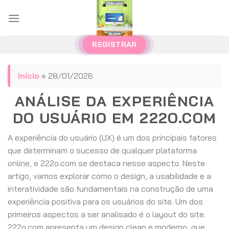
Pular
para
o
conteúdo
REGISTRAR
Início
»
28/01/2026
ANÁLISE DA EXPERIÊNCIA
DO USUÁRIO EM 222O.COM
A experiência do usuário (UX) é um dos principais fatores
que determinam o sucesso de qualquer plataforma
online, e 222o.com se destaca nesse aspecto. Neste
artigo, vamos explorar como o design, a usabilidade e a
interatividade são fundamentais na construção de uma
experiência positiva para os usuários do site. Um dos
primeiros aspectos a ser analisado é o layout do site.
222o.com apresenta um design clean e moderno, que