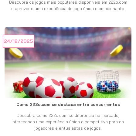
Descubra os jogos mais populares disponíveis em 222o.com
e aproveite uma experiência de jogo única e emocionante.
24/12/2025
Como 222o.com se destaca entre concorrentes
Descubra como 222o.com se diferencia no mercado,
oferecendo uma experiência única e competitiva para os
jogadores e entusiastas de jogos.