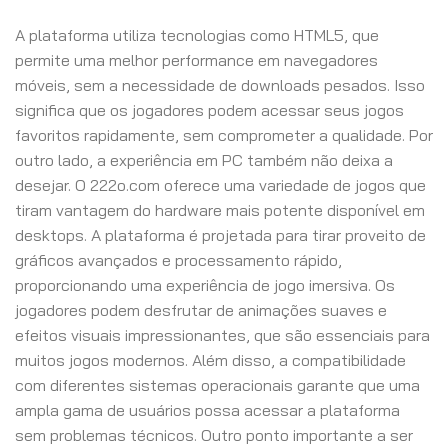
A plataforma utiliza tecnologias como HTML5, que
permite uma melhor performance em navegadores
móveis, sem a necessidade de downloads pesados. Isso
significa que os jogadores podem acessar seus jogos
favoritos rapidamente, sem comprometer a qualidade. Por
outro lado, a experiência em PC também não deixa a
desejar. O 222o.com oferece uma variedade de jogos que
tiram vantagem do hardware mais potente disponível em
desktops. A plataforma é projetada para tirar proveito de
gráficos avançados e processamento rápido,
proporcionando uma experiência de jogo imersiva. Os
jogadores podem desfrutar de animações suaves e
efeitos visuais impressionantes, que são essenciais para
muitos jogos modernos. Além disso, a compatibilidade
com diferentes sistemas operacionais garante que uma
ampla gama de usuários possa acessar a plataforma
sem problemas técnicos. Outro ponto importante a ser