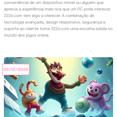
conveniência de um dispositivo móvel ou alguém que
aprecia a experiência mais rica que um PC pode oferecer,
222o.com tem algo a oferecer. A combinação de
tecnologia avançada, design responsivo, segurança e
suporte ao cliente torna 222o.com uma escolha sólida no
mundo dos jogos online.
22/12/2025