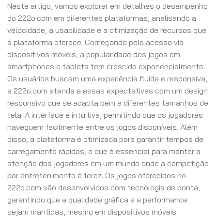
Neste artigo, vamos explorar em detalhes o desempenho
do 222o.com em diferentes plataformas, analisando a
velocidade, a usabilidade e a otimização de recursos que
a plataforma oferece. Começando pelo acesso via
dispositivos móveis, a popularidade dos jogos em
smartphones e tablets tem crescido exponencialmente.
Os usuários buscam uma experiência fluida e responsiva,
e 222o.com atende a essas expectativas com um design
responsivo que se adapta bem a diferentes tamanhos de
tela. A interface é intuitiva, permitindo que os jogadores
naveguem facilmente entre os jogos disponíveis. Além
disso, a plataforma é otimizada para garantir tempos de
carregamento rápidos, o que é essencial para manter a
atenção dos jogadores em um mundo onde a competição
por entretenimento é feroz. Os jogos oferecidos no
222o.com são desenvolvidos com tecnologia de ponta,
garantindo que a qualidade gráfica e a performance
sejam mantidas, mesmo em dispositivos móveis.