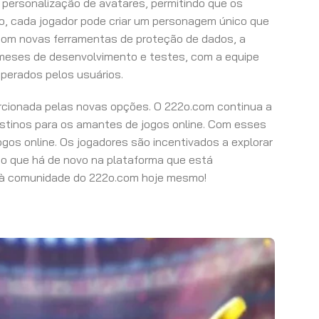
 personalização de avatares, permitindo que os
, cada jogador pode criar um personagem único que
Com novas ferramentas de proteção de dados, a
 meses de desenvolvimento e testes, com a equipe
perados pelos usuários.
porcionada pelas novas opções. O 222o.com continua a
destinos para os amantes de jogos online. Com esses
gos online. Os jogadores são incentivados a explorar
do que há de novo na plataforma que está
se à comunidade do 222o.com hoje mesmo!