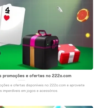
s promoções e ofertas no 222o.com
oções e ofertas disponíveis no 222o.com e aproveite
 imperdíveis em jogos e acessórios.