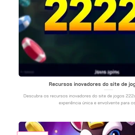
Recursos inovadores do site de j
Descubra os recursos inovadores do site de jogos 22
experiência única e envolvente para o