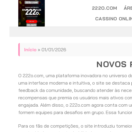
Pular
222O.COM
ÁR
para
o
CASSINO ONLI
conteúdo
Início
»
01/01/2026
NOVOS 
O 222o.com, uma plataforma inovadora no universo d
uma interface moderna e intuitiva, o site se destaca
feedback da comunidade, buscando atender às neces
recompensas que premia os usuários mais ativos com 
engajada. Além disso, o 222o.com agora conta com u
formem equipes para desafios em grupo. Essa funcion
Para os fãs de competições, o site introduziu torne