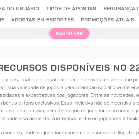
EA DO USUÁRIO
TIPOS DE APOSTAS
SEGURANÇA 
NE
APOSTAS EM ESPORTES
PROMOÇÕES ATUAIS
REGISTRAR
RECURSOS DISPONÍVEIS NO 2
os jogos, acaba de lançar uma série de novos recursos que p
 por sua variedade de jogos e pela interação social que ofer
sidades e expectativas dos jogadores. Entre as novidades, 
bônus e itens exclusivos. Essa iniciativa não só incentiva 
m novo chat ao vivo, permitindo que os jogadores se comuniq
alidade visa aumentar a interação entre os jogadores e facili
ios mensais, onde os jogadores podem se inscrever e disputar 