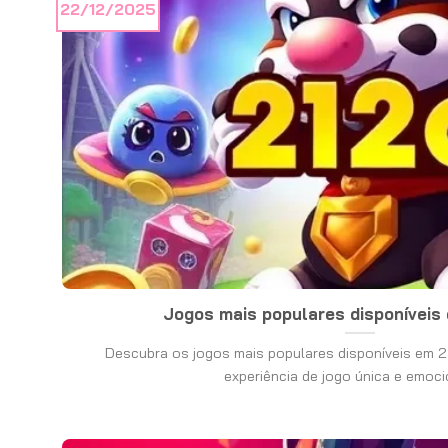
22/12/2025
Jogos mais populares disponívei
Descubra os jogos mais populares disponíveis em 
experiência de jogo única e emoci