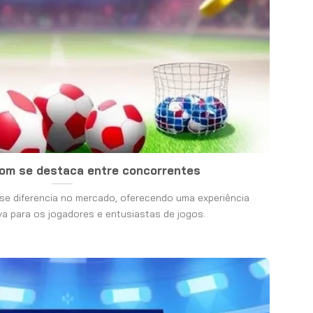
om se destaca entre concorrentes
 diferencia no mercado, oferecendo uma experiência
va para os jogadores e entusiastas de jogos.