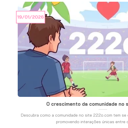
19/01/2026
O crescimento da comunidade no 
Descubra como a comunidade no site 222o.com tem se e
promovendo interações únicas entre o