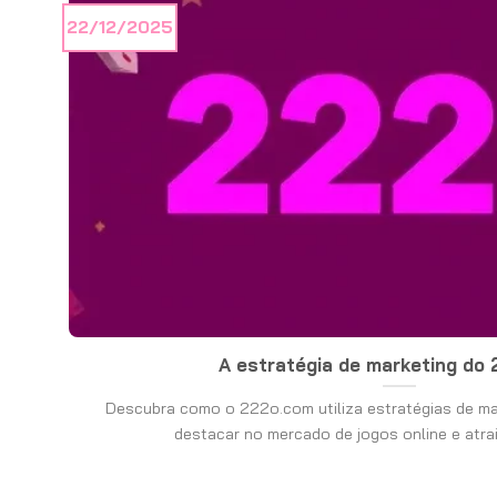
22/12/2025
A estratégia de marketing do
Descubra como o 222o.com utiliza estratégias de ma
destacar no mercado de jogos online e atrai