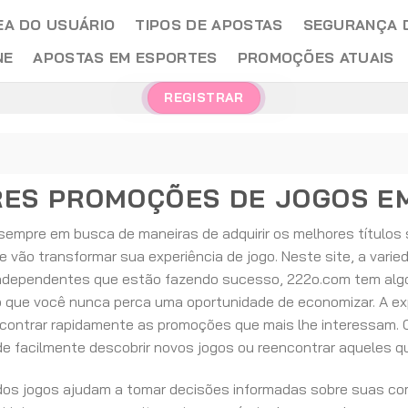
EA DO USUÁRIO
TIPOS DE APOSTAS
SEGURANÇA 
NE
APOSTAS EM ESPORTES
PROMOÇÕES ATUAIS
REGISTRAR
ES PROMOÇÕES DE JOGOS E
 sempre em busca de maneiras de adquirir os melhores títul
ão transformar sua experiência de jogo. Neste site, a variedad
ndependentes que estão fazendo sucesso, 222o.com tem algo 
 que você nunca perca uma oportunidade de economizar. A exp
ncontrar rapidamente as promoções que mais lhe interessam. 
de facilmente descobrir novos jogos ou reencontrar aqueles qu
s dos jogos ajudam a tomar decisões informadas sobre suas 