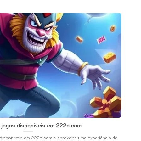
s jogos disponíveis em 222o.com
 disponíveis em 222o.com e aproveite uma experiência de