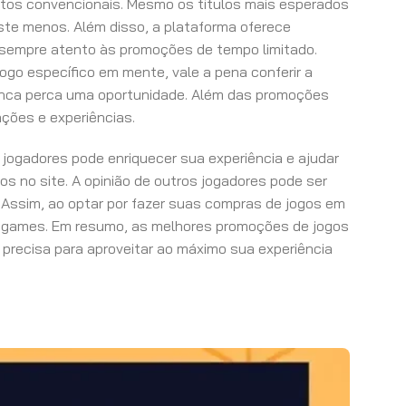
ntos convencionais. Mesmo os títulos mais esperados
te menos. Além disso, a plataforma oferece
 sempre atento às promoções de tempo limitado.
ogo específico em mente, vale a pena conferir a
nunca perca uma oportunidade. Além das promoções
ões e experiências.
 jogadores pode enriquecer sua experiência e ajudar
os no site. A opinião de outros jogadores pode ser
 Assim, ao optar por fazer suas compras de jogos em
 games. Em resumo, as melhores promoções de jogos
recisa para aproveitar ao máximo sua experiência