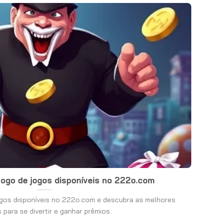
logo de jogos disponíveis no 222o.com
ogos disponíveis no 222o.com e descubra as melhores
para se divertir e ganhar prêmios.